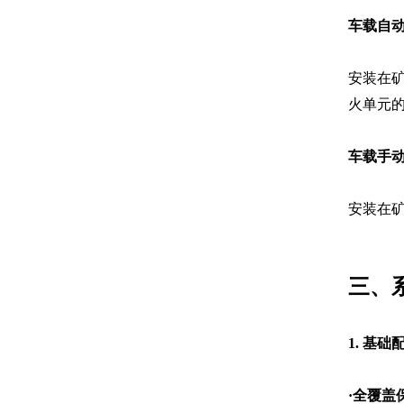
车载自
安装在
火单元
车载手
安装在
三、
1.
基础
·
全覆盖