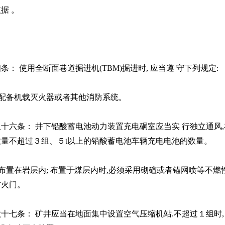
依据
。
四条：
使用全断面巷道掘进机
(TBM)
掘进时
,
应当遵 守下列规定
:
配备机载灭火器或者其他消防系统。
八十六条：
井下铅酸蓄电池动力装置充电硐室应当实 行独立通风
,
数量不超过３组、５
t
以上的铅酸蓄电池车辆充电电池的数量。
布置在岩层内
;
布置于煤层内时
,
必须采用砌碹或者锚网喷等不燃
防火门。
六十七条：
矿井应当在地面集中设置空气压缩机站
.
不超过１组时
,