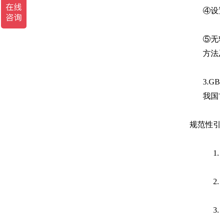
④设
⑤无
方法
3.
GB
我国
规范性
1
2
3