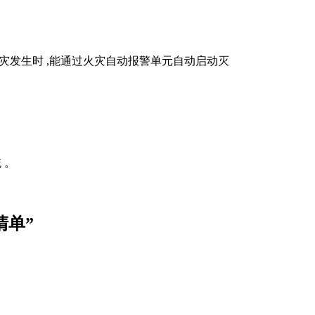
灾发生时
,
能通过火灾自动报警单元自动启动灭
统
。
清单
”