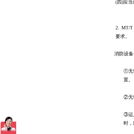
(
四
)
应当
2.
MT/T
要求。
消防设备
①无
置。
②无
③运
时，