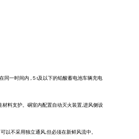
在同一时间内
,
５
t
及以下的铅酸蓄电池车辆充电
性材料支护。硐室内配置自动灭火装置
,
进风侧设
可以不采用独立通风
,
但必须在新鲜风流中。