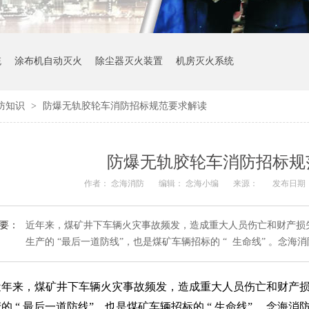
统
涂布机自动灭火
除尘器灭火装置
机房灭火系统
防知识
>
防爆无轨胶轮车消防招标规范要求解读
防爆无轨胶轮车消防招标规
作者： 念海消防
编辑： 念海小编
来源：
发布日期： 2
要：
近年来，煤矿井下车辆火灾事故频发，造成重大人员伤亡和财产损
生产的 “最后一道防线”，也是煤矿车辆招标的 “ 生命线” 。念
近年来，煤矿井下车辆火灾事故频发，造成重大人员伤亡和财产
产的
“
最后一道防线
”
，也是煤矿车辆招标的
“
生命线
”
。念海消