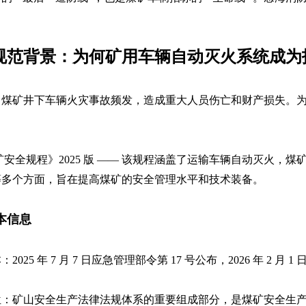
规范背景：为何矿用车辆自动灭火系统成为
，煤矿井下车辆火灾事故频发，造成重大人员伤亡和财产损失。
矿安全规程》
2025
版
——
该规程涵盖了运输车辆自动灭火，煤
等多个方面，旨在提高煤矿的安全管理水平和技术装备。
本信息
本
：
2025
年
7
月
7
日应急管理部令第
17
号公布，
2026
年
2
月
1
位
：矿山安全生产法律法规体系的重要组成部分，是煤矿安全生