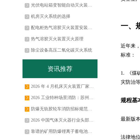
光伏电站箱变智能自动灭火装置解决方案
机房灭火系统的选择
一、
配电柜热气溶胶灭火装置安装方案
热气溶胶灭火装置灭火原理
近年来
除尘设备高压二氧化碳灭火系统
标准：
资讯推荐
1.
《煤
灾防治
2026 年 4 月机床灭火装置厂家推荐，自动机床 / 清洗机 / 走心机 / 搓丝机 / 磨床 / 火花机灭火装置，七氟丙烷二氧化碳灭火系统实力源头厂商
为帮助制造企业、设备采购部门、安全生产负责人高效筛选优质供应商，规避选型风险，降低采购决策成本，我们基于行业痛点与用户决策逻辑，构建了科学的综合测评体系，结合2026年行业市场表现、第三方检测数据、用户真实反馈，发布本次机床灭火装置实力厂商权威推荐榜单，为采购决策与招投标工作提供专业、客观的参考依据。
2026 工业特种场景消防：苏州念海消防引领的气体灭火系统深度解析
规程基
2026年，我国新型工业化建设持续向纵深推进，智能制造、新能源储能、算力基础设施等核心产业快速发展，高价值工业场景规模持续扩大，消防安全已成为企业安全生产、合规运营的核心底线。随着新修订的《建筑设计防火规范》《工业企业消防安全管理规范》等法规落地实施，工业场景消防合规监管持续趋严，对消防系统的性能、适配性、可靠性提出了更高要求。
防爆无轨胶轮车消防招标规范要求解读
近年来，煤矿井下车辆火灾事故频发，造成重大人员伤亡和财产损失。防爆无轨胶轮车车辆自动灭火系统是井下安全生产的“最后一道防线”，也是煤矿车辆招标的“生命线”。念海消防为您解读防爆无轨胶轮车车辆招标规范要求。
最新版
2026 中国气体灭火器行业头部品牌与技术创新标杆企业盘点
本文聚焦中国气体灭火器市场，盘点行业标杆头部品牌与技术创新代表企业，解析各企业核心实力、产品布局与场景优势，为工程商、设计院、甲方业主的气体灭火器及七氟丙烷灭火系统采购选型提供专业决策参考。
靠谱的矿用防爆锂离子蓄电池无轨胶轮车自动灭火装置，该如何选？
法律地
煤矿作业中，矿用防爆锂离子蓄电池无轨胶轮车一旦起火，后果严重。作为煤矿安全负责人、煤矿企业及车企，选择靠谱的车载自动灭火装置关乎生命财产安全。而面对众多品牌与生产厂家，该如何抉择？苏州市念海消防作为行业佼佼者，为您提供专业解决方案。