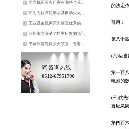
国内机床灭火厂家有哪些？苏州市念海消防技术有限公司
的法定
苏州市念海消防技术有限公司（以下简称“念海消防”）专注机床灭火12年，凭借有效灭火的产品以及行业认证证书，与100+头部机床厂达成长期合作。无论是机械加工企业还是机床生产公司，选择念海消防，即是选择一套“高效灭火+安心保障”的消防解决方案。
矿用无轨胶轮车水基自动灭火装置顺利按照完成，念海消防助力内蒙智能煤炭矿业安全生产
该项目是念海消防为麻地梁煤矿配置的矿用无轨胶轮车水基自动灭火装置，采用水基自动灭火装置，配置车辆包括无轨胶轮车、人车、电车等，满足了客户对于煤矿车辆的安全需求。
引用：
工业设备机床灭火装置优秀供应商
在现代工业制造领域，工业机床设备的稳定运行对生产效率和产品质量至关重要。苏州市念海消防技术有限公司凭借在工业消防安全领域深厚的技术沉淀与创新实力，成为国内机床自动灭火系统的优质供应商，为机床设备的安全运行保驾护航。苏州市念海消防技术有限公司成立于2013年，5.3万平方米生产基地，拥有25㎡、50㎡、100......
苏州市念海消防自主研发的“矿用车载水基型机械灭火装置”获得专业机构检测报告
第八十
苏州市念海消防自主研发的“矿用车载水基型机械灭火装置”获得专业机构检测报告，这一产品由念海消防技术团队主导配合生产部门自主研发并生产，标志着企业在矿用车辆灭火装置的研发道路上又迈出坚实一步。
半导体清洗机灭火装置，念海消防助力半导体行业安全生产
该项目是为一家半导体行业老客户配备施工的半导体清洗机灭火装置，采用念海消防自主研发生产的3C一体机灭火装置，专业用于半导体清洗机、IPA有机清洗设备等半导体行业设备的一款自动灭火装置，通过配置针对性的探测系统及时探测初期火灾，防止火灾造成的经济损失和人员伤亡。
(
六
)
应当
咨询热线
第一百
0512-67951790
电池的
(
三
)
优先
置应急
第四百