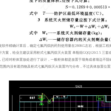
龙软件精确计算后，确定七氟丙烷的药剂使用量在280KG左右，根据工
方案，给业主建议采用柜式七氟丙烷灭火装置 单瓶组GQQ120/2.5 三套或
，已经对柜体置放处进行了设计，一般柜体都是放置于墙角或者墙边不阻
m范围内没有遮挡物及柜式七氟丙烷灭火装置均匀分布，不过具体放置位