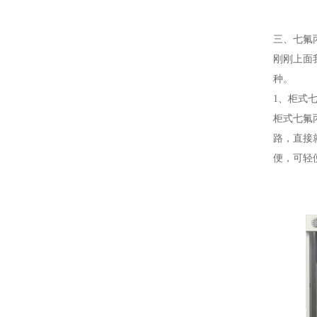
三、七氟
刚刚上面
种。
1、柜式
柜式七氟
路，直接
便，可轻