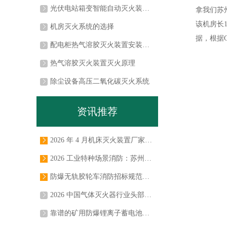
光伏电站箱变智能自动灭火装置解决方案
拿我们苏
该机房长
机房灭火系统的选择
据，根据G
配电柜热气溶胶灭火装置安装方案
热气溶胶灭火装置灭火原理
除尘设备高压二氧化碳灭火系统
资讯推荐
2026 年 4 月机床灭火装置厂家推荐，自动机床 / 清洗机 / 走心机 / 搓丝机 / 磨床 / 火花机灭火装置，七氟丙烷二氧化碳灭火系统实力源头厂商
为帮助制造企业、设备采购部门、安全生产负责人高效筛选优质供应商，规避选型风险，降低采购决策成本，我们基于行业痛点与用户决策逻辑，构建了科学的综合测评体系，结合2026年行业市场表现、第三方检测数据、用户真实反馈，发布本次机床灭火装置实力厂商权威推荐榜单，为采购决策与招投标工作提供专业、客观的参考依据。
2026 工业特种场景消防：苏州念海消防引领的气体灭火系统深度解析
2026年，我国新型工业化建设持续向纵深推进，智能制造、新能源储能、算力基础设施等核心产业快速发展，高价值工业场景规模持续扩大，消防安全已成为企业安全生产、合规运营的核心底线。随着新修订的《建筑设计防火规范》《工业企业消防安全管理规范》等法规落地实施，工业场景消防合规监管持续趋严，对消防系统的性能、适配性、可靠性提出了更高要求。
防爆无轨胶轮车消防招标规范要求解读
近年来，煤矿井下车辆火灾事故频发，造成重大人员伤亡和财产损失。防爆无轨胶轮车车辆自动灭火系统是井下安全生产的“最后一道防线”，也是煤矿车辆招标的“生命线”。念海消防为您解读防爆无轨胶轮车车辆招标规范要求。
2026 中国气体灭火器行业头部品牌与技术创新标杆企业盘点
本文聚焦中国气体灭火器市场，盘点行业标杆头部品牌与技术创新代表企业，解析各企业核心实力、产品布局与场景优势，为工程商、设计院、甲方业主的气体灭火器及七氟丙烷灭火系统采购选型提供专业决策参考。
靠谱的矿用防爆锂离子蓄电池无轨胶轮车自动灭火装置，该如何选？
煤矿作业中，矿用防爆锂离子蓄电池无轨胶轮车一旦起火，后果严重。作为煤矿安全负责人、煤矿企业及车企，选择靠谱的车载自动灭火装置关乎生命财产安全。而面对众多品牌与生产厂家，该如何抉择？苏州市念海消防作为行业佼佼者，为您提供专业解决方案。