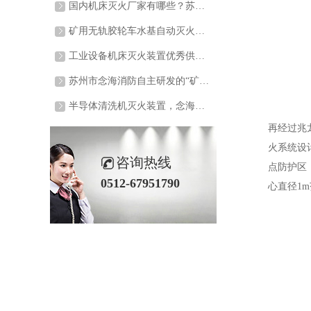
国内机床灭火厂家有哪些？苏州市念海消防技术有限公司
苏州市念海消防技术有限公司（以下简称“念海消防”）专注机床灭火12年，凭借有效灭火的产品以及行业认证证书，与100+头部机床厂达成长期合作。无论是机械加工企业还是机床生产公司，选择念海消防，即是选择一套“高效灭火+安心保障”的消防解决方案。
矿用无轨胶轮车水基自动灭火装置顺利按照完成，念海消防助力内蒙智能煤炭矿业安全生产
该项目是念海消防为麻地梁煤矿配置的矿用无轨胶轮车水基自动灭火装置，采用水基自动灭火装置，配置车辆包括无轨胶轮车、人车、电车等，满足了客户对于煤矿车辆的安全需求。
工业设备机床灭火装置优秀供应商
在现代工业制造领域，工业机床设备的稳定运行对生产效率和产品质量至关重要。苏州市念海消防技术有限公司凭借在工业消防安全领域深厚的技术沉淀与创新实力，成为国内机床自动灭火系统的优质供应商，为机床设备的安全运行保驾护航。苏州市念海消防技术有限公司成立于2013年，5.3万平方米生产基地，拥有25㎡、50㎡、100......
苏州市念海消防自主研发的“矿用车载水基型机械灭火装置”获得专业机构检测报告
苏州市念海消防自主研发的“矿用车载水基型机械灭火装置”获得专业机构检测报告，这一产品由念海消防技术团队主导配合生产部门自主研发并生产，标志着企业在矿用车辆灭火装置的研发道路上又迈出坚实一步。
半导体清洗机灭火装置，念海消防助力半导体行业安全生产
该项目是为一家半导体行业老客户配备施工的半导体清洗机灭火装置，采用念海消防自主研发生产的3C一体机灭火装置，专业用于半导体清洗机、IPA有机清洗设备等半导体行业设备的一款自动灭火装置，通过配置针对性的探测系统及时探测初期火灾，防止火灾造成的经济损失和人员伤亡。
再经过兆
火系统设计
咨询热线
点防护区
0512-67951790
心直径1