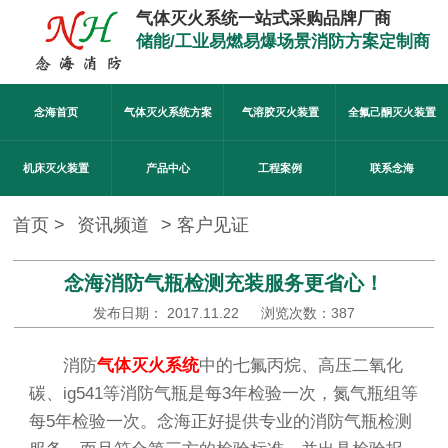
气体灭火系统一站式采购品牌厂商
储能/工业易燃易爆场景消防方案定制商
念海首页
气体灭火系统方案
气溶胶灭火装置
全氟己酮灭火装置
机床灭火装置
产品中心
工程案例
联系念海
首页 >
资讯频道
>
客户见证
念海消防气瓶检测充装服务更省心！
发布日期： 2017.11.22
浏览次数：
387
消防
气体灭火系统
中的七氟丙烷、高压二氧化
碳、ig541等消防气瓶是每3年检验一次，氮气瓶组等
每5年检验一次。念海正好提供专业的消防气瓶检测